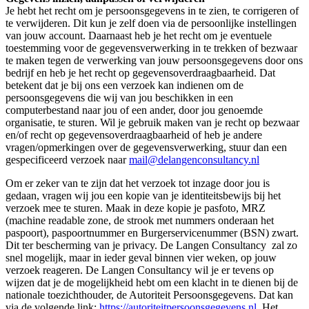
Je hebt het recht om je persoonsgegevens in te zien, te corrigeren of
te verwijderen. Dit kun je zelf doen via de persoonlijke instellingen
van jouw account. Daarnaast heb je het recht om je eventuele
toestemming voor de gegevensverwerking in te trekken of bezwaar
te maken tegen de verwerking van jouw persoonsgegevens door ons
bedrijf en heb je het recht op gegevensoverdraagbaarheid. Dat
betekent dat je bij ons een verzoek kan indienen om de
persoonsgegevens die wij van jou beschikken in een
computerbestand naar jou of een ander, door jou genoemde
organisatie, te sturen. Wil je gebruik maken van je recht op bezwaar
en/of recht op gegevensoverdraagbaarheid of heb je andere
vragen/opmerkingen over de gegevensverwerking, stuur dan een
gespecificeerd verzoek naar
mail@delangenconsultancy.nl
Om er zeker van te zijn dat het verzoek tot inzage door jou is
gedaan, vragen wij jou een kopie van je identiteitsbewijs bij het
verzoek mee te sturen. Maak in deze kopie je pasfoto, MRZ
(machine readable zone, de strook met nummers onderaan het
paspoort), paspoortnummer en Burgerservicenummer (BSN) zwart.
Dit ter bescherming van je privacy. De Langen Consultancy zal zo
snel mogelijk, maar in ieder geval binnen vier weken, op jouw
verzoek reageren. De Langen Consultancy wil je er tevens op
wijzen dat je de mogelijkheid hebt om een klacht in te dienen bij de
nationale toezichthouder, de Autoriteit Persoonsgegevens. Dat kan
via de volgende link:
https://autoriteitpersoonsgegevens.nl
Het