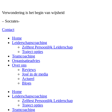
Ga
naar
Verwondering is het begin van wijsheid
de
inhoud
– Socrates-
Contact
Home
Leiderschapscoaching
Zelftest Persoonlijk Leiderschap
Traject opties
Teamcoaching
Organisatieadvies
Over ons
Reviews
José in de media
Actueel
Blogs
Home
Leiderschapscoaching
Zelftest Persoonlijk Leiderschap
Traject opties
Teamcoaching